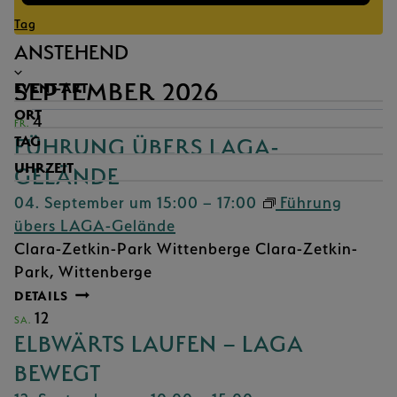
Tag
Datum
ANSTEHEND
wählen.
FILTER
Das
SEPTEMBER 2026
EVENT-ART
Ändern
FIL
ORT
4
FR.
der
ÖF
FIL
TAG
FÜHRUNG ÜBERS LAGA-
Formular-
ÖF
FIL
UHRZEIT
GELÄNDE
Eingabefelder
ÖF
FIL
wird
04. September um 15:00
–
17:00
Führung
ÖF
die
übers LAGA-Gelände
Liste
Clara-Zetkin-Park Wittenberge
Clara-Zetkin-
der
Park, Wittenberge
Veranstaltungen
DETAILS
mit
12
SA.
den
ELBWÄRTS LAUFEN – LAGA
gefilterten
BEWEGT
Ergebnissen