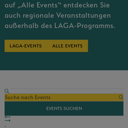
auf „Alle Events“ entdecken Sie
auch regionale Veranstaltungen
außerhalb des LAGA-Programms.
LAGA-EVENTS
ALLE EVENTS
EVENTS
EVENTS
SUCHE
Bitte
SUCHE
Schlüsselwort
EVENTS SUCHEN
eingeben.
UND
Suche
ANSICHTEN,
EVENT
Filter
nach