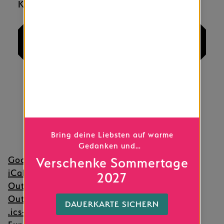
KALENDER ABONNIEREN
Bring deine Liebsten auf warme
Gedanken und…
Google Kalender
Verschenke Sommertage
iCalendar
2027
Outlook 365
Outlook Live
DAUERKARTE SICHERN
.ics-Datei exportieren