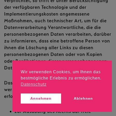
verpflichtet, so trifft er unter Berücksichtigung
der verfügbaren Technologie und der
Implementierungskosten angemessene
Maßnahmen, auch technischer Art, um für die
Datenverarbeitung Verantwortliche, die die
personenbezogenen Daten verarbeiten, darüber
zu informieren, dass eine betroffene Person von
ihnen die Löschung aller Links zu diesen
personenbezogenen Daten oder von Kopien
oder Replikationen dieser personenbezogenen
Daten verlangt hat.
Wir verwenden Cookies, um Ihnen das
bestmögliche Erlebnis zu ermöglichen.
Das Recht auf Löschung („Recht auf vergessen
Datenschutz
werden“) besteht nicht, soweit die Verarbeitung
erforderlich ist:
Annehmen
Ablehnen
zur Ausübung des Rechts auf freie