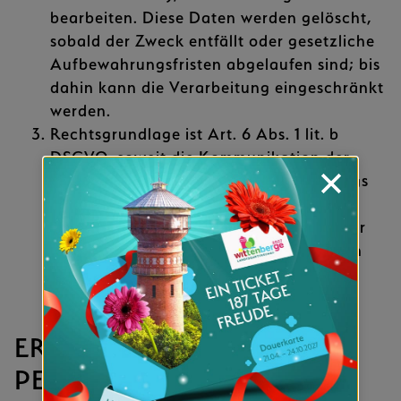
bearbeiten. Diese Daten werden gelöscht,
sobald der Zweck entfällt oder gesetzliche
Aufbewahrungsfristen abgelaufen sind; bis
dahin kann die Verarbeitung eingeschränkt
werden.
Rechtsgrundlage ist Art. 6 Abs. 1 lit. b
DSGVO, soweit die Kommunikation der
Anbahnung oder Erfüllung eines Vertrags
dient, sowie Art. 6 Abs. 1 lit. f DSGVO,
sofern ein berechtigtes Interesse an einer
effizienten und sicheren Kommunikation
besteht.
ERHEBUNG
PERSONENBEZOGENER